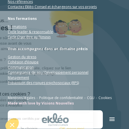
Nos références
Contactez Ekléo Conseil et échangeons sur vos projets
Nos formations
Salut c'est nous...
les Cookies !
Formations
Cycle leader & responsable
Cycle Oser être au féminin
On a attendu d'être sûrs que le contenu de
ce site vous intéresse avant de vous
Vous accompagnez dans un domaine précis
déranger, mais on aimerait bien vous accompagner pendant votre
visite...
Gestion du stress
C'est OK pour vous ?
Cohésion d’équipe
Communication
Pour modifier vos préférences par la suite, cliquez sur le lien
Connaissance de soi / Développement personnel
'Préférences de cookies' situé dans le pied de page.
Management
Lire la politique de confidentialité
Prévention des risques psychosociaux (RPS)
À quoi servent ces cookies ?
Mentions légales
Politique de confidentialité
CGU
Cookies
Partage de données avec Google
Made with love by Visions Nouvelles
Mesure d'audience & Analytics
Consentements certifiés par
Non merci
Je choisis
OK pour moi