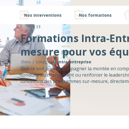
Nos interventions
Nos formations
Formations Intra-Ent
mesure pour vos équ
/
/
Ekleo
Solutions
Intra-entreprise
Que ce soit pour accompagner la montée en compét
conduite du changement ou renforcer le leadershi
concevons des programmes sur-mesure, directement