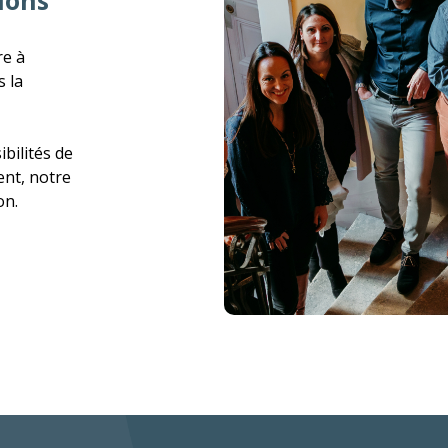
ions
re à
 la
bilités de
ent, notre
on.