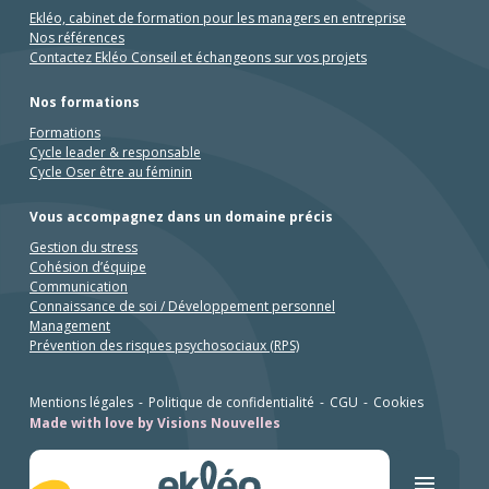
Ekléo, cabinet de formation pour les managers en entreprise
Nos références
Contactez Ekléo Conseil et échangeons sur vos projets
Nos formations
Salut c'est nous...
les Cookies !
Formations
Cycle leader & responsable
Cycle Oser être au féminin
On a attendu d'être sûrs que le contenu de
ce site vous intéresse avant de vous
Vous accompagnez dans un domaine précis
déranger, mais on aimerait bien vous accompagner pendant votre
visite...
Gestion du stress
C'est OK pour vous ?
Cohésion d’équipe
Communication
Pour modifier vos préférences par la suite, cliquez sur le lien
Connaissance de soi / Développement personnel
'Préférences de cookies' situé dans le pied de page.
Management
Lire la politique de confidentialité
Prévention des risques psychosociaux (RPS)
À quoi servent ces cookies ?
Mentions légales
Politique de confidentialité
CGU
Cookies
Partage de données avec Google
Made with love by Visions Nouvelles
Mesure d'audience & Analytics
Consentements certifiés par