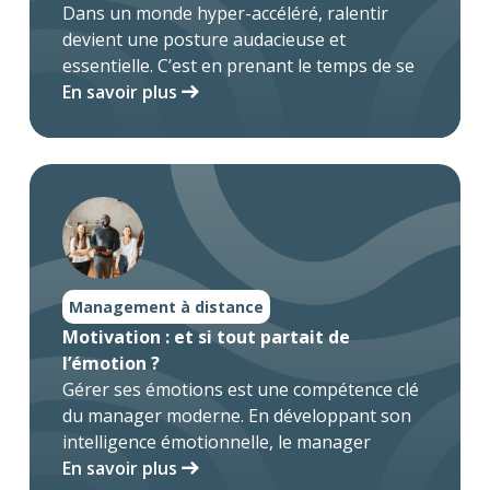
Dans un monde hyper-accéléré, ralentir
devient une posture audacieuse et
essentielle. C’est en prenant le temps de se
reconnecter à soi que l’on développe
En savoir plus
l’awareness, cette conscience fine de ses
émotions, de ses besoins profonds, et de
son environnement.
Les approches d’Ekléo placent le
ralentissement au cœur des parcours de
formation : temps de silence, pratiques
d’ancrage, écoute du corps… Tout est pensé
Management à distance
pour favoriser des prises de conscience
Motivation : et si tout partait de
durables et un leadership plus incarné.
l’émotion ?
Soutenus par les traditions contemplatives
Gérer ses émotions est une compétence clé
et les neurosciences (Damasio, Porges,
du manager moderne. En développant son
Kabat-Zinn), ces dispositifs montrent que la
intelligence émotionnelle, le manager
lenteur n’est pas une perte d’efficacité, mais
gagne en lucidité, en impact relationnel et
En savoir plus