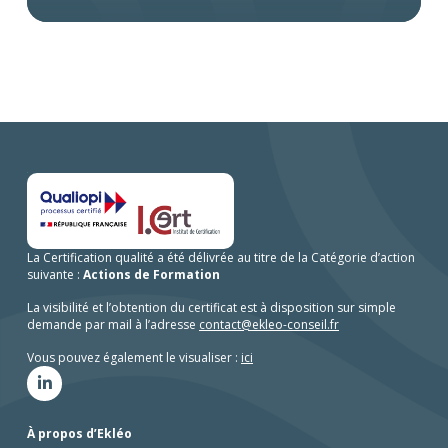
le socle d’une action plus juste et
en capacité à fédérer ses équipes. Un levier
transformatrice.
puissant pour un management plus humain
et efficace.
Apprendre à écouter ses émotions, c’est
aussi mieux comprendre celles des
autres.
La Certification qualité a été délivrée au titre de la Catégorie d’action
suivante :
Actions de Formation
La visibilité et l’obtention du certificat est à disposition sur simple
demande par mail à l’adresse
contact@ekleo-conseil.fr
Vous pouvez également le visualiser :
ici
À propos d’Ekléo